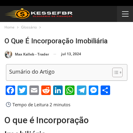
Home
Glossário
O Que É Incorporação Imobiliária
jul 13, 2024
Max Kalleb - Trader
Sumário do Artigo
Facebook
Twitter
Email
Reddit
LinkedIn
WhatsApp
Telegram
Messen
Shar
Tempo de Leitura
2 minutos
O que é Incorporação