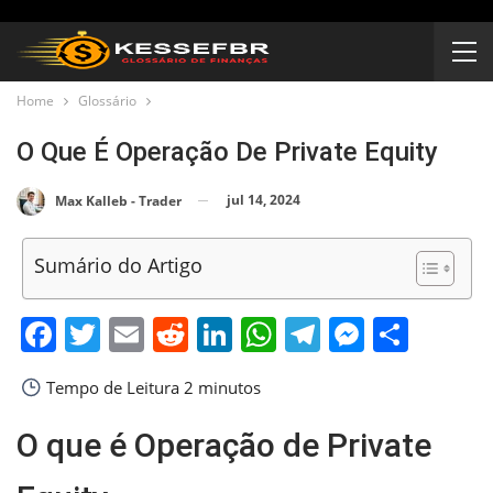
Home
Glossário
O Que É Operação De Private Equity
jul 14, 2024
Max Kalleb - Trader
Sumário do Artigo
Facebook
Twitter
Email
Reddit
LinkedIn
WhatsApp
Telegram
Messen
Shar
Tempo de Leitura
2 minutos
O que é Operação de Private