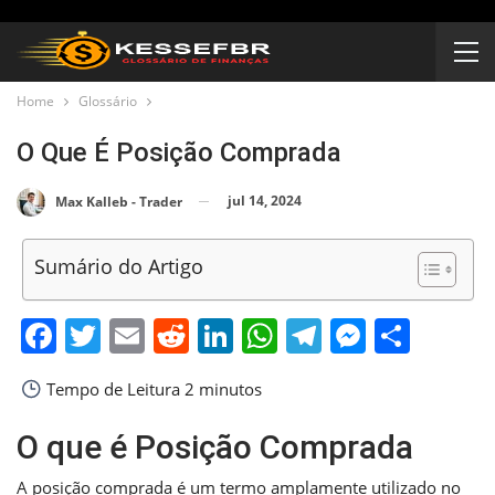
Home
Glossário
O Que É Posição Comprada
jul 14, 2024
Max Kalleb - Trader
Sumário do Artigo
Facebook
Twitter
Email
Reddit
LinkedIn
WhatsApp
Telegram
Messen
Shar
Tempo de Leitura
2 minutos
O que é Posição Comprada
A posição comprada é um termo amplamente utilizado no