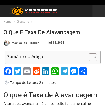
Home
Glossário
O Que É Taxa De Alavancagem
jul 14, 2024
Max Kalleb - Trader
Sumário do Artigo
Facebook
Twitter
Email
Reddit
LinkedIn
WhatsApp
Telegram
Messen
Shar
Tempo de Leitura
2 minutos
O que é Taxa de Alavancagem
A taxa de alavancagem é um conceito fundamental no