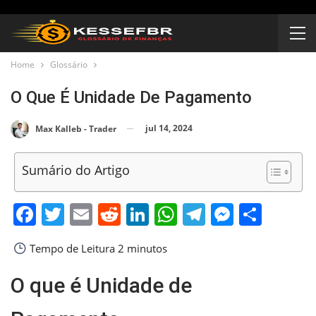
Home
Glossário
O Que É Unidade De Pagamento
jul 14, 2024
Max Kalleb - Trader
Sumário do Artigo
Facebook
Twitter
Email
Reddit
LinkedIn
WhatsApp
Telegram
Messen
Shar
Tempo de Leitura
2 minutos
O que é Unidade de