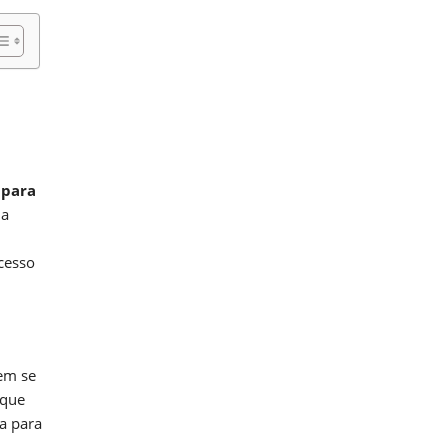
l para
ia
cesso
dem se
 que
a para