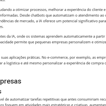
udando a otimizar processos, melhorar a experiência do cliente e
s informadas. Desde chatbots que automatizam o atendimento ao c
dências de mercado, a IA oferece um potencial significativo para
es.
tes da IA, onde os sistemas aprendem automaticamente a partir
apacidade permite que pequenas empresas personalizem e otimi
m suas aplicações práticas. No e-commerce, por exemplo, as empr
r a logística e até mesmo personalizar a experiência de compra o
mpresas
s
el de automatizar tarefas repetitivas que antes consumiriam rec
os foquem em atividades mais estratégicas e criativas, aumenta