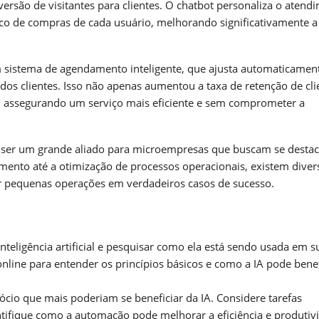
ersão de visitantes para clientes. O chatbot personaliza o atend
ico de compras de cada usuário, melhorando significativamente a
sistema de agendamento inteligente, que ajusta automaticamen
os clientes. Isso não apenas aumentou a taxa de retenção de cli
, assegurando um serviço mais eficiente e sem comprometer a
e ser um grande aliado para microempresas que buscam se desta
ento até a otimização de processos operacionais, existem diver
rmar pequenas operações em verdadeiros casos de sucesso.
teligência artificial e pesquisar como ela está sendo usada em s
s online para entender os princípios básicos e como a IA pode benef
ócio que mais poderiam se beneficiar da IA. Considere tarefas
ifique como a automação pode melhorar a eficiência e produtiv