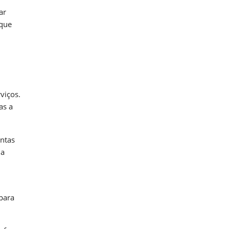
ar
 que
viços.
as a
ntas
 a
para