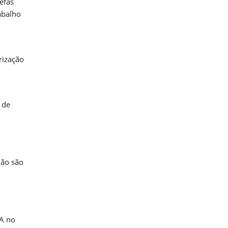
efas
abalho
rização
 de
não são
IA no