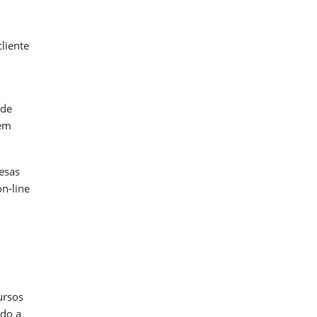
liente
 de
zem
esas
n-line
ursos
ndo a