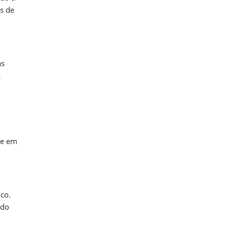
s de
as
,
se em
co.
údo