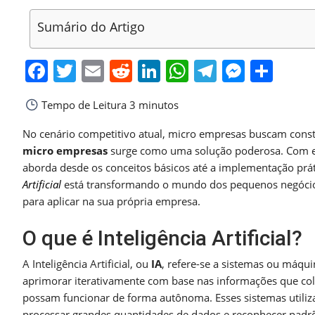
Sumário do Artigo
Facebook
Twitter
Email
Reddit
LinkedIn
WhatsApp
Telegra
Messe
Sha
Tempo de Leitura
3 minutos
No cenário competitivo atual, micro empresas buscam cons
micro empresas
surge como uma solução poderosa. Com ela,
aborda desde os conceitos básicos até a implementação práti
Artificial
está transformando o mundo dos pequenos negócios.
para aplicar na sua própria empresa.
O que é Inteligência Artificial?
A Inteligência Artificial, ou
IA
, refere-se a sistemas ou máqui
aprimorar iterativamente com base nas informações que col
possam funcionar de forma autônoma. Esses sistemas utili
processar grandes quantidades de dados e reconhecer padr