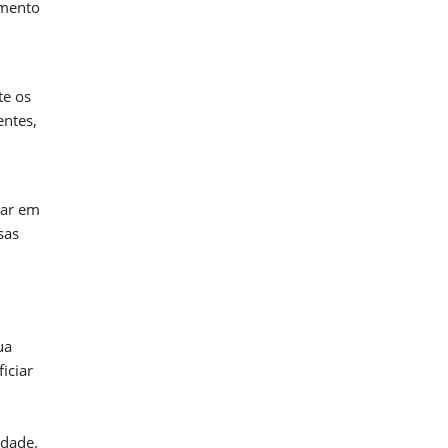
imento
te os
entes,
car em
sas
ua
iciar
idade.