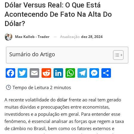
Dólar Versus Real: O Que Está
Acontecendo De Fato Na Alta Do
Dólar?
Atualização
dez 28, 2024
Max Kalleb - Trader
Sumário do Artigo
Facebook
Twitter
Email
Reddit
LinkedIn
WhatsApp
Telegram
Messen
Shar
Tempo de Leitura
2 minutos
A recente volatilidade do
dólar
frente ao real tem gerado
muitas dúvidas e preocupações entre economistas,
investidores e a população em geral. Para entender esse
fenômeno, é essencial analisar as forças que regem a taxa
de câmbio no Brasil, bem como os fatores externos e