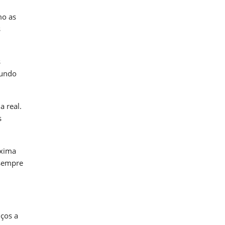
mo as
s
s
mundo
a real.
s
óxima
 sempre
iços a