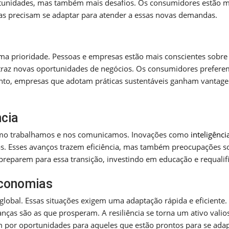
portunidades, mas também mais desafios. Os consumidores estão m
as precisam se adaptar para atender a essas novas demandas.
ma prioridade. Pessoas e empresas estão mais conscientes sobr
traz novas oportunidades de negócios. Os consumidores prefere
nto, empresas que adotam práticas sustentáveis ganham vantag
ncia
como trabalhamos e nos comunicamos. Inovações como
inteligênci
as. Esses avanços trazem eficiência, mas também preocupações s
preparem para essa transição, investindo em educação e requalif
Economias
lobal. Essas situações exigem uma adaptação rápida e eficiente.
s são as que prosperam. A resiliência se torna um ativo valio
por oportunidades para aqueles que estão prontos para se adap