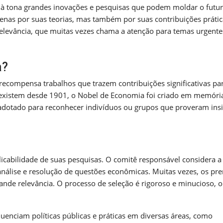
 à tona grandes inovações e pesquisas que podem moldar o futu
nas por suas teorias, mas também por suas contribuições práti
elevância, que muitas vezes chama a atenção para temas urgente
a?
ecompensa trabalhos que trazem contribuições significativas pa
 existem desde 1901, o Nobel de Economia foi criado em memóri
é adotado para reconhecer indivíduos ou grupos que proveram ins
licabilidade de suas pesquisas. O comitê responsável considera a
nálise e resolução de questões econômicas. Muitas vezes, os pr
ande relevância. O processo de seleção é rigoroso e minucioso, 
uenciam políticas públicas e práticas em diversas áreas, como