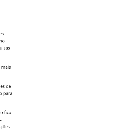
es.
omo
uisas
z mais
des de
o para
o fica
s.
ações