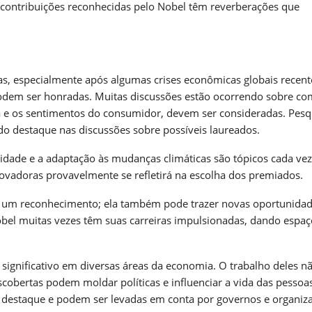
 contribuições reconhecidas pelo Nobel têm reverberações que
as, especialmente após algumas crises econômicas globais recent
 podem ser honradas. Muitas discussões estão ocorrendo sobre c
a e os sentimentos do consumidor, devem ser consideradas. Pesq
o destaque nas discussões sobre possíveis laureados.
lidade e a adaptação às mudanças climáticas são tópicos cada ve
inovadoras provavelmente se refletirá na escolha dos premiados.
as um reconhecimento; ela também pode trazer novas oportunida
obel muitas vezes têm suas carreiras impulsionadas, dando espaç
ignificativo em diversas áreas da economia. O trabalho deles nã
scobertas podem moldar políticas e influenciar a vida das pessoa
destaque e podem ser levadas em conta por governos e organiz