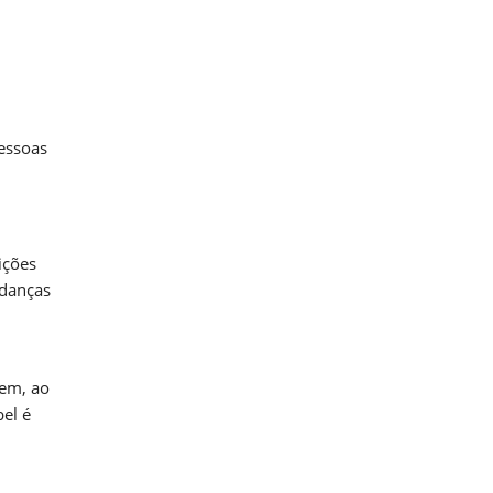
essoas
ições
udanças
dem, ao
el é