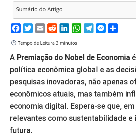
Sumário do Artigo
Facebook
Twitter
Email
Reddit
LinkedIn
WhatsApp
Telegra
Messe
Sha
Tempo de Leitura
3 minutos
A
Premiação do Nobel de Economia
é
política econômica global e as deci
pesquisas inovadoras, não apenas 
econômicos atuais, mas também infl
economia digital. Espera-se que, e
relevantes como sustentabilidade e
futura.