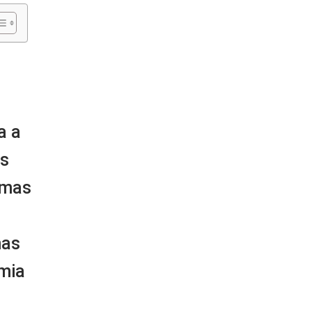
a a
as
emas
mas
mia