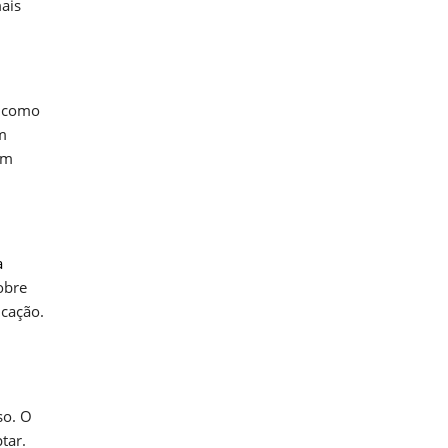
ais
e como
m
em
a
obre
icação.
so. O
tar.