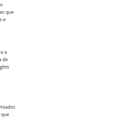
ro
cas que
s e
ra a
a de
ights
emiados
o que