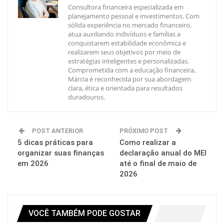
Consultora financeira especializada em
planejamento pessoal e investimentos. Com
sólida experiência no mercado financeiro,
atua auxiliando indivíduos e famílias a
conquistarem estabilidade econômica e
realizarem seus objetivos por meio de
estratégias inteligentes e personalizadas.
Comprometida com a educação financeira,
Márcia é reconhecida por sua abordagem
clara, ética e orientada para resultados
duradouros.
POST ANTERIOR
PRÓXIMO POST
5 dicas práticas para
Como realizar a
organizar suas finanças
declaração anual do MEI
em 2026
até o final de maio de
2026
VOCÊ TAMBÉM PODE GOSTAR