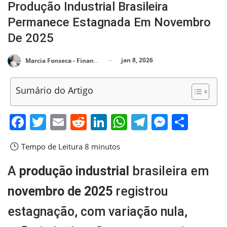
Produção Industrial Brasileira
Permanece Estagnada Em Novembro
De 2025
jan 8, 2026
Marcia Fonseca - Financial Consultant
Sumário do Artigo
Facebook
Twitter
Email
Reddit
LinkedIn
WhatsApp
Telegram
Messen
Shar
Tempo de Leitura
8 minutos
A
produção industrial
brasileira em
novembro de 2025
registrou
estagnação, com variação nula,