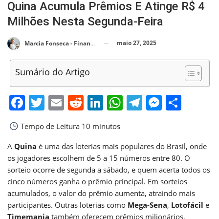
Quina Acumula Prêmios E Atinge R$ 4
Milhões Nesta Segunda-Feira
maio 27, 2025
Marcia Fonseca - Financial Consultant
Sumário do Artigo
Facebook
Twitter
Email
Reddit
LinkedIn
WhatsApp
Telegram
Messen
Shar
Tempo de Leitura
10 minutos
A
Quina
é uma das loterias mais populares do Brasil, onde
os jogadores escolhem de 5 a 15 números entre 80. O
sorteio ocorre de segunda a sábado, e quem acerta todos os
cinco números ganha o prêmio principal. Em sorteios
acumulados, o valor do prêmio aumenta, atraindo mais
participantes. Outras loterias como
Mega-Sena
,
Lotofácil
e
Timemania
também oferecem prêmios milionários,