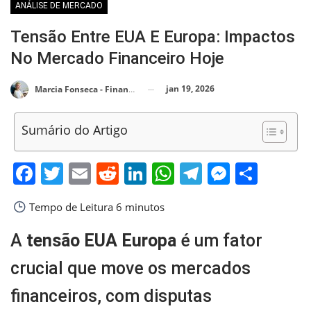
ANÁLISE DE MERCADO
Tensão Entre EUA E Europa: Impactos
No Mercado Financeiro Hoje
jan 19, 2026
Marcia Fonseca - Financial Consultant
Sumário do Artigo
Facebook
Twitter
Email
Reddit
LinkedIn
WhatsApp
Telegram
Messen
Shar
Tempo de Leitura
6 minutos
A
tensão EUA Europa
é um fator
crucial que move os mercados
financeiros, com disputas