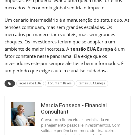
impostas. Isso poderia levar a uma queda mais forte nos
mercados. A economia global sentiria o impacto.
Um cenário intermediário é a manutenção do status quo. As
tensões continuam, mas sem grandes escaladas. Os
mercados permaneceriam voláteis, mas sem grandes
choques. Os investidores teriam que se adaptar a um
ambiente de maior incerteza. A
tensão EUA Europa
é um
fator constante nesse panorama. Ela exige que os
investidores estejam sempre alertas e bem informados. É
um período que exige cautela e análise cuidadosa.
ações dos EUA
Fórum em Davos
tarifas EUA Europa
Marcia Fonseca - Financial
Consultant
Consultora financeira especializada em
planejamento pessoal e investimentos. Com
sólida experiência no mercado financeiro,