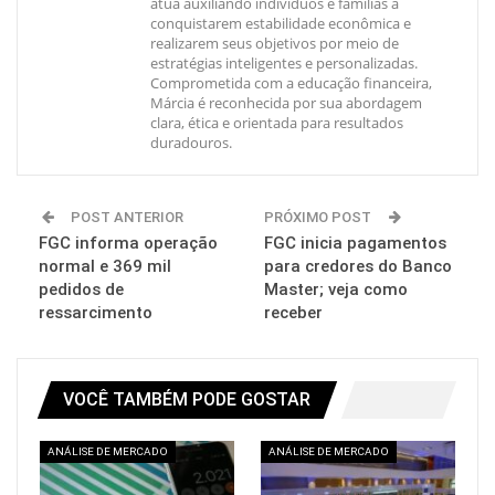
atua auxiliando indivíduos e famílias a
conquistarem estabilidade econômica e
realizarem seus objetivos por meio de
estratégias inteligentes e personalizadas.
Comprometida com a educação financeira,
Márcia é reconhecida por sua abordagem
clara, ética e orientada para resultados
duradouros.
POST ANTERIOR
PRÓXIMO POST
FGC informa operação
FGC inicia pagamentos
normal e 369 mil
para credores do Banco
pedidos de
Master; veja como
ressarcimento
receber
VOCÊ TAMBÉM PODE GOSTAR
ANÁLISE DE MERCADO
ANÁLISE DE MERCADO