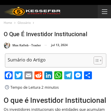
Home
Glossário
O Que É Investidor Institucional
jul 13, 2024
Max Kalleb - Trader
Sumário do Artigo
Facebook
Twitter
Email
Reddit
LinkedIn
WhatsApp
Telegram
Messen
Shar
Tempo de Leitura
2 minutos
O que é Investidor Institucional
Os investidores institucionais são entidades que acumulam