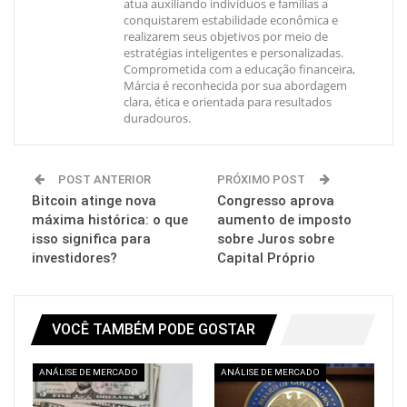
atua auxiliando indivíduos e famílias a
conquistarem estabilidade econômica e
realizarem seus objetivos por meio de
estratégias inteligentes e personalizadas.
Comprometida com a educação financeira,
Márcia é reconhecida por sua abordagem
clara, ética e orientada para resultados
duradouros.
POST ANTERIOR
PRÓXIMO POST
Bitcoin atinge nova
Congresso aprova
máxima histórica: o que
aumento de imposto
isso significa para
sobre Juros sobre
investidores?
Capital Próprio
VOCÊ TAMBÉM PODE GOSTAR
ANÁLISE DE MERCADO
ANÁLISE DE MERCADO