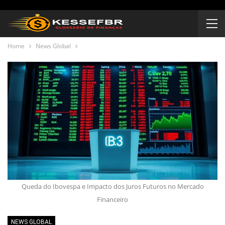
Home
News Global
Queda do Ibovespa e Impacto dos Juros Futuros no Mercado
Financeiro
NEWS GLOBAL