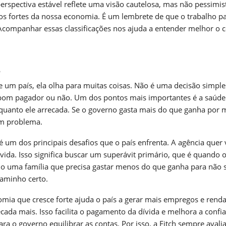
rspectiva estável reflete uma visão cautelosa, mas não pessimis
os fortes da nossa economia. É um lembrete de que o trabalho p
 Acompanhar essas classificações nos ajuda a entender melhor o 
a
e um país, ela olha para muitas coisas. Não é uma decisão simple
m bom pagador ou não. Um dos pontos mais importantes é a saúde
o quanto ele arrecada. Se o governo gasta mais do que ganha por 
um problema.
 é um dos principais desafios que o país enfrenta. A agência quer 
ida. Isso significa buscar um superávit primário, que é quando 
mo uma família que precisa gastar menos do que ganha para não 
caminho certo.
omia que cresce forte ajuda o país a gerar mais empregos e rend
ada mais. Isso facilita o pagamento da dívida e melhora a confi
para o governo equilibrar as contas. Por isso, a Fitch sempre avali