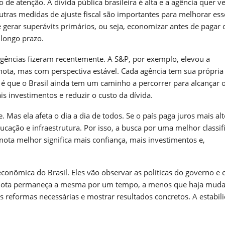
de atenção. A dívida pública brasileira é alta e a agência quer v
utras medidas de ajuste fiscal são importantes para melhorar ess
 gerar superávits primários, ou seja, economizar antes de pagar 
a longo prazo.
agências fizeram recentemente. A S&P, por exemplo, elevou a
 nota, mas com perspectiva estável. Cada agência tem sua própria
 é que o Brasil ainda tem um caminho a percorrer para alcançar 
s investimentos e reduzir o custo da dívida.
. Mas ela afeta o dia a dia de todos. Se o país paga juros mais al
ucação e infraestrutura. Por isso, a busca por uma melhor classif
ota melhor significa mais confiança, mais investimentos e,
 econômica do Brasil. Eles vão observar as políticas do governo e
e a nota permaneça a mesma por um tempo, a menos que haja mud
s reformas necessárias e mostrar resultados concretos. A estabil