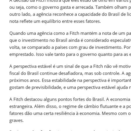
A decisão da Fitch mostra que eles estão de olho em vários 
ou seja, como o governo gasta e arrecada. Também olham p
outro lado, a agência reconhece a capacidade do Brasil de 
nota reflete um equilíbrio entre esses fatores.
Quando uma agência como a Fitch mantém a nota de um país,
que o investimento no Brasil ainda é considerado especulati
volta, se comparado a países com grau de investimento. Por i
emprestado. Isso vale tanto para o governo quanto para as 
A perspectiva estável é um sinal de que a Fitch não vê moti
fiscal do Brasil continue desafiadora, mas sob controle. 
próximos anos. Essa estabilidade na perspectiva é importan
gostam de previsibilidade, e uma perspectiva estável ajuda n
A Fitch destacou alguns pontos fortes do Brasil. A economi
estrangeira. Além disso, o regime de câmbio flutuante e a 
fatores dão uma certa resiliência à economia. Mesmo com os
graves.