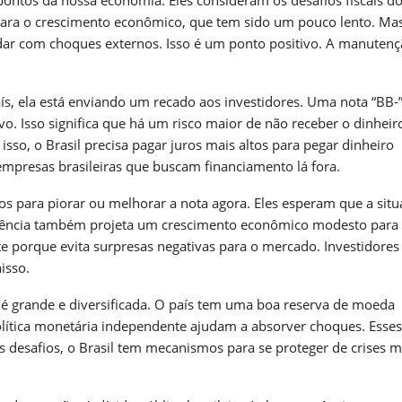
pontos da nossa economia. Eles consideram os desafios fiscais do 
ara o crescimento econômico, que tem sido um pouco lento. Mas
lidar com choques externos. Isso é um ponto positivo. A manuten
 ela está enviando um recado aos investidores. Uma nota “BB-”
vo. Isso significa que há um risco maior de não receber o dinheir
sso, o Brasil precisa pagar juros mais altos para pegar dinheiro
empresas brasileiras que buscam financiamento lá fora.
vos para piorar ou melhorar a nota agora. Eles esperam que a sit
A agência também projeta um crescimento econômico modesto para
te porque evita surpresas negativas para o mercado. Investidores
isso.
a é grande e diversificada. O país tem uma boa reserva de moeda
política monetária independente ajudam a absorver choques. Esses
 desafios, o Brasil tem mecanismos para se proteger de crises m