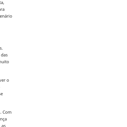
ta,
ara
cenário
s.
 das
muito
ver o
o
se
a. Com
ança
a as