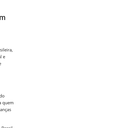
om
ileira,
l e
e
 do
ra quem
danças