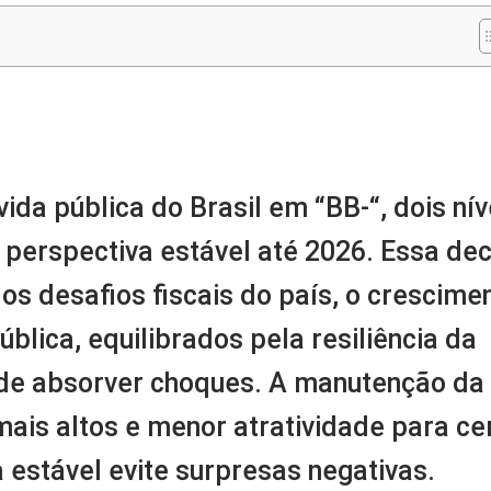
m
nger
re
ida pública do Brasil em “BB-“, dois nív
 perspectiva estável até 2026. Essa de
 os desafios fiscais do país, o crescime
blica, equilibrados pela resiliência da
 de absorver choques. A manutenção da
ais altos e menor atratividade para ce
 estável evite surpresas negativas.