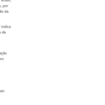
Brasil,
, por
ção da
 indica
o de
uação
 os
ais