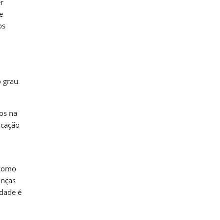
er
e
os
o grau
tos na
icação
 como
anças
idade é