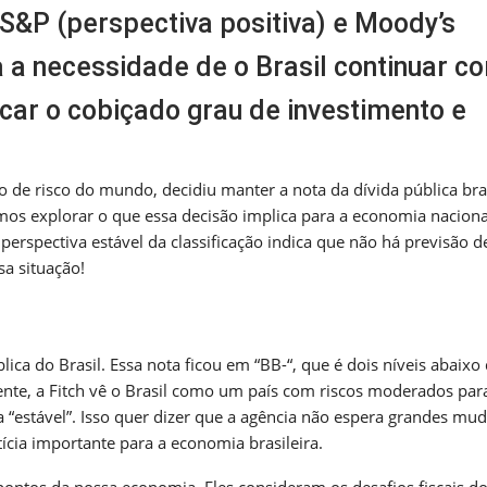
&P (perspectiva positiva) e Moody’s
ça a necessidade de o Brasil continuar c
scar o cobiçado grau de investimento e
ão de risco do mundo, decidiu manter a nota da dívida pública bras
amos explorar o que essa decisão implica para a economia naciona
 perspectiva estável da classificação indica que não há previsão d
a situação!
ica do Brasil. Essa nota ficou em “BB-“, que é dois níveis abaixo
mente, a Fitch vê o Brasil como um país com riscos moderados pa
a “estável”. Isso quer dizer que a agência não espera grandes mu
ícia importante para a economia brasileira.