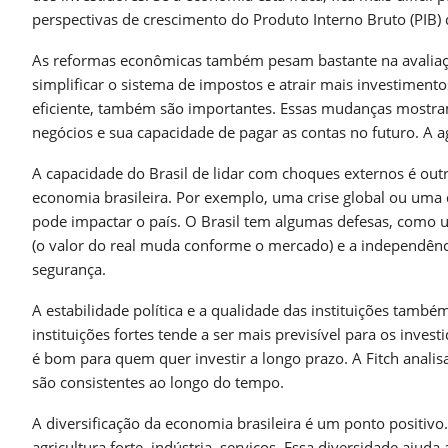
perspectivas de crescimento do Produto Interno Bruto (PIB) d
As reformas econômicas também pesam bastante na avaliação
simplificar o sistema de impostos e atrair mais investimen
eficiente, também são importantes. Essas mudanças mostra
negócios e sua capacidade de pagar as contas no futuro. A 
A capacidade do Brasil de lidar com choques externos é out
economia brasileira. Por exemplo, uma crise global ou uma
pode impactar o país. O Brasil tem algumas defesas, como u
(o valor do real muda conforme o mercado) e a independênc
segurança.
A estabilidade política e a qualidade das instituições tamb
instituições fortes tende a ser mais previsível para os inves
é bom para quem quer investir a longo prazo. A Fitch analis
são consistentes ao longo do tempo.
A diversificação da economia brasileira é um ponto positiv
agricultura forte, indústria, serviços. Essa diversidade ajuda