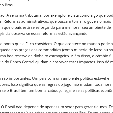
o Brasil.
. A reforma tributária, por exemplo, é vista como algo que po
tos. Reformas administrativas, que buscam tornar o governo mais
m que o país está se esforçando para melhorar seu ambiente de
agência observa se essas reformas estão avançando.
ro ponto que a Fitch considera. O que acontece no mundo pode a
 queda nos preços das commodities (como minério de ferro ou so
ma boa reserva de dinheiro estrangeiro. Além disso, o câmbio fl
ia do Banco Central ajudam a absorver esses impactos. Isso dá 
ém são importantes. Um país com um ambiente político estável e
tidores. Isso significa que as regras do jogo não mudam toda hora
a se o Brasil tem um bom arcabouço legal e se as políticas econô
o. O Brasil não depende de apenas um setor para gerar riqueza. 
 a proteger o país de crises em um setor específico. Se um setor va