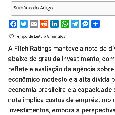
Sumário do Artigo
Facebook
Twitter
Email
Reddit
LinkedIn
WhatsApp
Telegra
Messe
Sha
Tempo de Leitura
8 minutos
A Fitch Ratings manteve a nota da dív
abaixo do grau de investimento, com
reflete a avaliação da agência sobre
econômico modesto e a alta dívida pú
economia brasileira e a capacidade
nota implica custos de empréstimo m
investimentos, embora a perspectiva