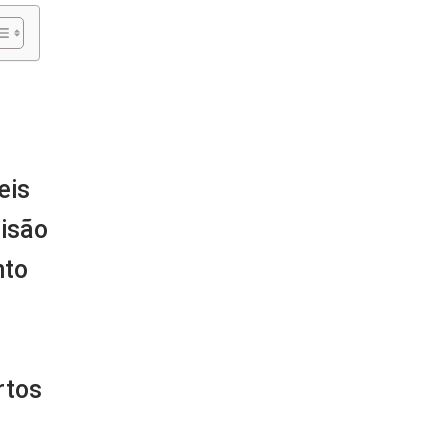
eis
cisão
nto
rtos