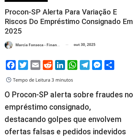
Procon-SP Alerta Para Variação E
Riscos Do Empréstimo Consignado Em
2025
out 30, 2025
Marcia Fonseca - Financial Consultant
Facebook
Twitter
Email
Reddit
LinkedIn
WhatsApp
Telegram
Messen
Shar
Tempo de Leitura
3 minutos
O Procon-SP alerta sobre fraudes no
empréstimo consignado,
destacando golpes que envolvem
ofertas falsas e pedidos indevidos